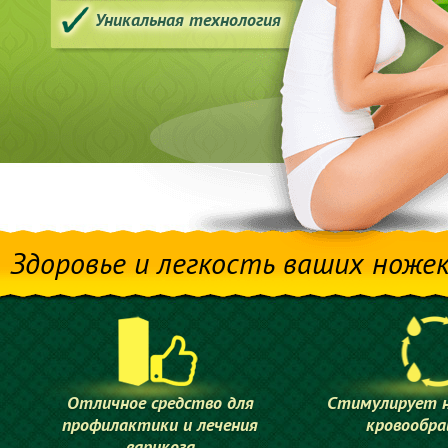
Уникальная технология
Здоровье и легкость ваших ноже
Отличное средство для
Стимулирует 
профилактики и лечения
кровообр
варикоза