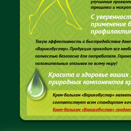
улучшения проявлен
трещинки и микроп
С увереннос
применение б
профилактики
Такую эффективность и быстродействие даю
«Варикобустер». Продукция проходит все нео
полностью безопасна для потребителя. Гаран
положительных отзывов по всему миру!
Красота и здоровье ваших
природных компонентов кр
Крем-бальзам «Варикобустер» являе
соответствует всем стандартам каче
Крем-бальзам «Варикобустер» продает