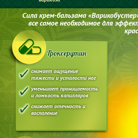
Сила крем-бальзама «Варикобустер»
все самое необходимое для эффек
кра
Троксерутин
снимает ощущение
тяжести и усталости ног
уменьшает проницаемость
и ломкость капилляров
снижает отечность и
воспаление