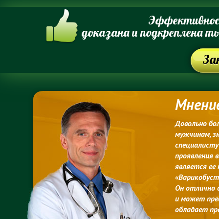
Эффективнос
доказана и подкреплена т
За
Мнени
Довольно бол
мужчинам, з
специалисту 
проявления в
является ее
«Варикобуст
Он отлично 
и может пре
обладает пр