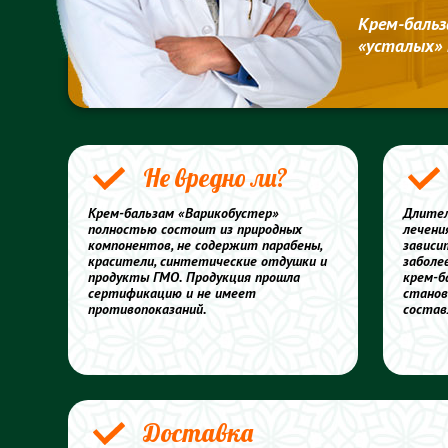
Крем-бальз
«усталых» 
Не вредно ли?
Крем-бальзам «Варикобустер»
Длител
полностью состоит из природных
лечени
компонентов, не содержит парабены,
зависи
красители, синтетические отдушки и
заболе
продукты ГМО. Продукция прошла
крем-б
сертификацию и не имеет
станов
противопоказаний.
состав
Доставка