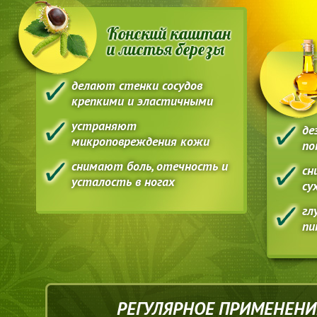
Конский каштан
и листья березы
делают стенки сосудов
крепкими и эластичными
устраняют
де
микроповреждения кожи
по
снимают боль, отечность и
сн
усталость в ногах
су
гл
пи
РЕГУЛЯРНОЕ ПРИМЕНЕНИ